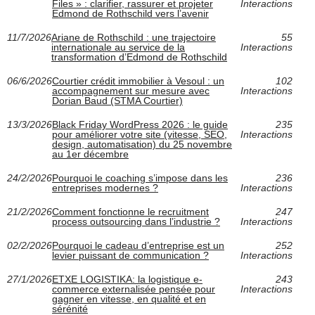
Files » : clarifier, rassurer et projeter
Interactions
Edmond de Rothschild vers l’avenir
11/7/2026
Ariane de Rothschild : une trajectoire
55
internationale au service de la
Interactions
transformation d’Edmond de Rothschild
06/6/2026
Courtier crédit immobilier à Vesoul : un
102
accompagnement sur mesure avec
Interactions
Dorian Baud (STMA Courtier)
13/3/2026
Black Friday WordPress 2026 : le guide
235
pour améliorer votre site (vitesse, SEO,
Interactions
design, automatisation) du 25 novembre
au 1er décembre
24/2/2026
Pourquoi le coaching s’impose dans les
236
entreprises modernes ?
Interactions
21/2/2026
Comment fonctionne le recruitment
247
process outsourcing dans l’industrie ?
Interactions
02/2/2026
Pourquoi le cadeau d’entreprise est un
252
levier puissant de communication ?
Interactions
27/1/2026
ETXE LOGISTIKA: la logistique e-
243
commerce externalisée pensée pour
Interactions
gagner en vitesse, en qualité et en
sérénité