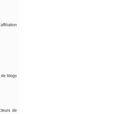
filiation
, de blogs
cteurs de