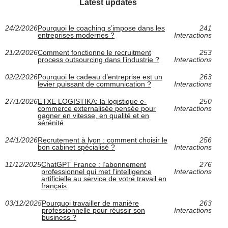
Latest updates
24/2/2026
Pourquoi le coaching s’impose dans les
241
entreprises modernes ?
Interactions
21/2/2026
Comment fonctionne le recruitment
253
process outsourcing dans l’industrie ?
Interactions
02/2/2026
Pourquoi le cadeau d’entreprise est un
263
levier puissant de communication ?
Interactions
27/1/2026
ETXE LOGISTIKA: la logistique e-
250
commerce externalisée pensée pour
Interactions
gagner en vitesse, en qualité et en
sérénité
24/1/2026
Recrutement à lyon : comment choisir le
256
bon cabinet spécialisé ?
Interactions
11/12/2025
ChatGPT France : l’abonnement
276
professionnel qui met l’intelligence
Interactions
artificielle au service de votre travail en
français
03/12/2025
Pourquoi travailler de manière
263
professionnelle pour réussir son
Interactions
business ?